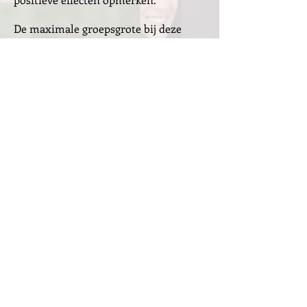
De maximale groepsgrote bij deze
training is 12 deelnemers
GERELATEERDE VITALITEIT
TRAININGEN
Vitaal energiek in 30 dagen
360 graden vitaal
programma
Ondersteuning leidinggevende
NLP en effectief communiceren
Gezonde energie gevende voeding
Balans en meer Werkplezier
Vitaliteit screening
Persoonlijke begeleiding
Talent- en loopbaanontwikkeling
Nog geen beslissing kunnen nemen?
Neem vrijblijvend contact op voor meer
informatie of een op maat gemaakt