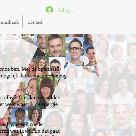
Inloggen
ennisbank
Contact
k moe ben. Met de openheid
ogelijk dat ik niet eerder zag
telligd. Dat ik naar zolder
er weet waar ik de energie
coach was een goede
ren wat ik wil. En dat gaat