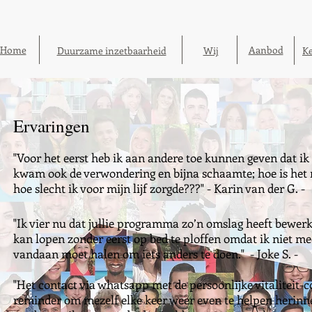
Home
Aanbod
Duurzame inzetbaarheid
Wij
K
Ervaringen
"Voor het eerst heb ik aan andere toe kunnen geven dat i
kwam ook de verwondering en bijna schaamte; hoe is het m
hoe slecht ik voor mijn lijf zorgde???" - Karin van der G. -
"Ik vier nu dat jullie programma zo’n omslag heeft bewerks
kan lopen zonder eerst op bed te ploffen omdat ik niet me
vandaan moet halen om iets anders te doen." - Joke S. -
"Het contact via whatsapp met de persoonlijke vitaliteit-
reminder om mezelf elke keer weer even te helpen herinne