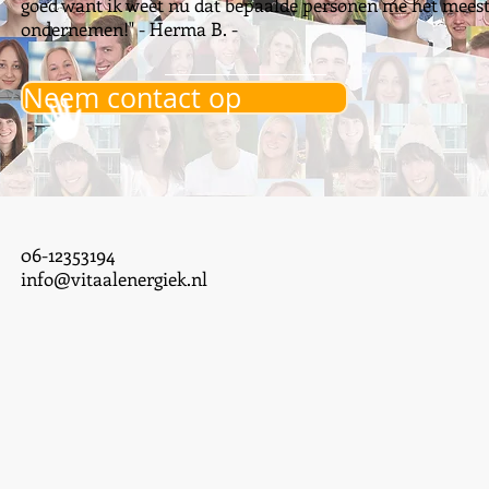
goed want ik weet nu dat bepaalde personen me het meeste 
ondernemen!" - Herma B. -
Neem contact op
06-12353194
info@vitaalenergiek.nl