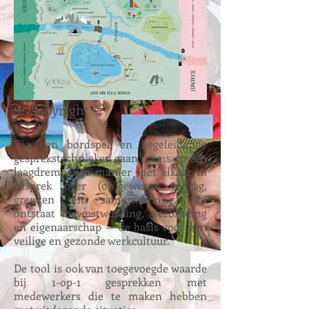
© Copyright
Via een bordspel en begeleidende
gesprekstechnieken gaan teams op een
laagdrempelige manier met elkaar in
gesprek over (on)gewenst gedrag,
grenzen en samenwerking. Zo
ontstaat bewustwording, verbinding
en eigenaarschap — de basis voor een
veilige en gezonde werkcultuur.
De tool is ook van toegevoegde waarde
bij 1-op-1 gesprekken met
medewerkers die te maken hebben