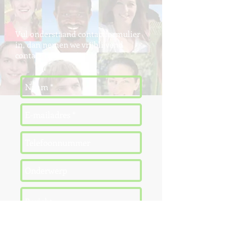
Vul onderstaand contactformulier
in, dan nemen we vrijblijvend
contact met u op!