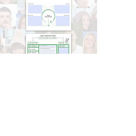
Klik op het bestand hierboven om de PDF te
downloaden. Je kunt in het bestand zelf typen.