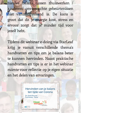
nieuwe balans tussen thuiswerken /
kinderen/ onverwachte gebeurtenissen
niet vanzelfsprekend is. De kans is
groot dat dit je energie kost, stress en
ervoor zorgt dat je minder tijd voor
jezelf hebt.
Tijdens dit webinar e-doing via StarLeaf
krijg je vanuit verschillende thema's
handvatten en tips om je balans beter
te kunnen hervinden. Naast praktische
handvatten en tips is er in het webinar
ruimte voor reflectie op je eigen situatie
en het delen van ervaringen.